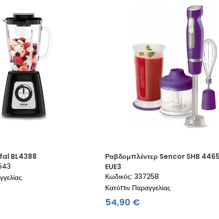
fal BL4388
Ραβδομπλέντερ Sencor SHB 446
9543
EUE3
Κωδικός: 337258
γγελίας
Κατόπιν Παραγγελίας
ιμή
Τιμή
54,90 €