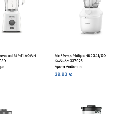
enwood BLP41.A0WH
Μπλέντερ Philips HR2041/00
4930
Κωδικός: 337025
ιμο
Άμεσα Διαθέσιμο
ιμή
Τιμή
39,90 €