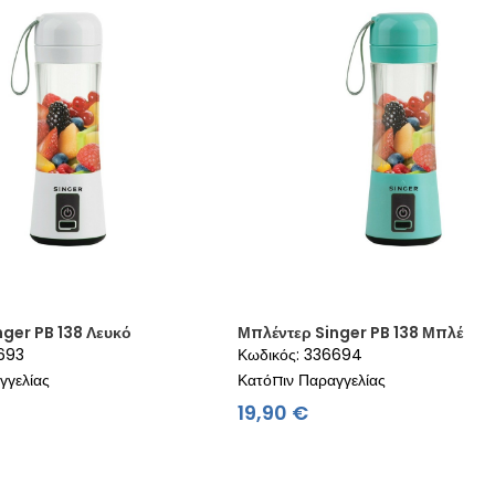
nger PB 138 Λευκό
Μπλέντερ Singer PB 138 Μπλέ
6693
Κωδικός: 336694
γγελίας
Κατόπιν Παραγγελίας
μή
Τιμή
19,90 €