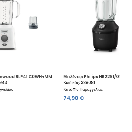
enwood BLP41.C0WH+MM
Μπλέντερ Philips HR2291/01
4943
Κωδικός: 338081
γγελίας
Κατόπιν Παραγγελίας
μή
Τιμή
74,90 €