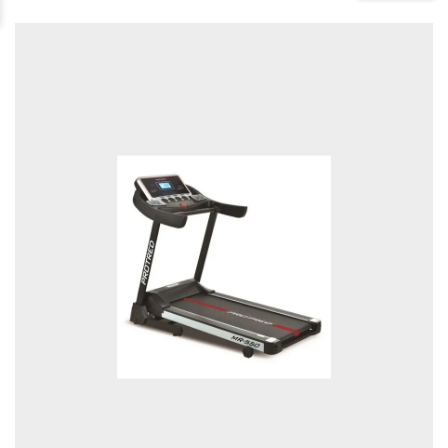
Ηχεία All In One
Απορροφητήρες
Κρεατομηχανές
Car
Tablets
Υγραντήρες
Αξεσουάρ H/Y
Καταψύκτες Όρθιοι
Ψυγεία
Αποχυμωτές
Ηλεκτρικές Εστίες
Εργαλεία Κουζίνας
Πικάπ
Φούρνοι Μικροκυμάτων
Κουζινομηχανές
Barbeque
Εκτυπωτές
Στυπτήρια
Φουρνάκια Robot
MP3-MP4
Αξεσουάρ Οικιακών Συσκευών
Φουρνάκια
Βραστήρες
Πολυμίξερ
RadioCD
Πλυντήρια-Στεγνωτήρια
Ραδιόφωνα