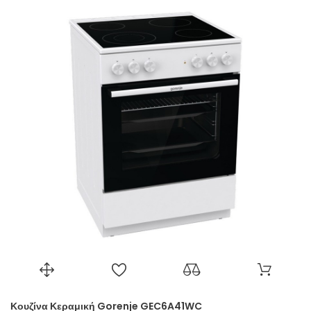
Κουζίνα Κεραμική Gorenje GEC6A41WC