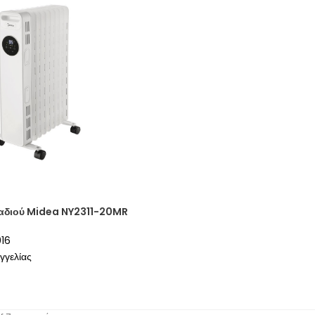
αδιού Midea NY2311-20MR
016
γγελίας
μή