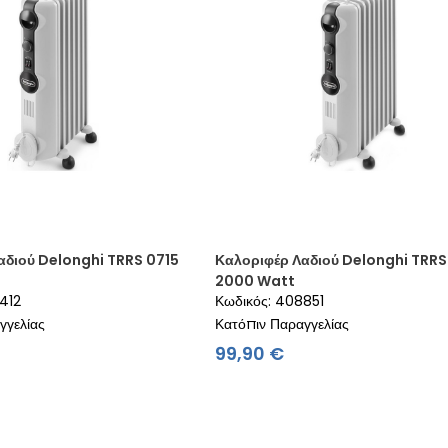
αδιού Delonghi TRRS 0715
Καλοριφέρ Λαδιού Delonghi TRR
2000 Watt
412
Κωδικός: 408851
γγελίας
Κατόπιν Παραγγελίας
ιμή
Τιμή
99,90 €