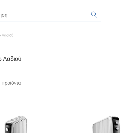
ρ Λαδιού
ρ Λαδιού
 προϊόντα