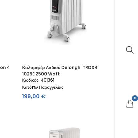
gon 4
Καλοριφέρ Λαδιού Delonghi TRDX4
1025E 2500 Watt
Κωδικός: 401361
Κατόπιν Παραγγελίας
Τιμή
199,00 €
0