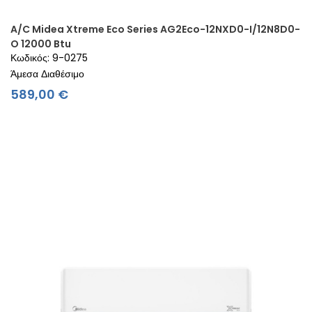
A/C Midea Xtreme Eco Series AG2Eco-12NXD0-I/12N8D0-
O 12000 Btu
Κωδικός: 9-0275
Άμεσα Διαθέσιμο
Τιμή
589,00 €