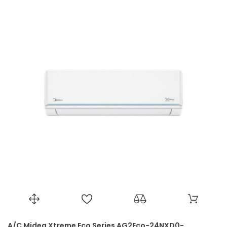
A/C Midea Xtreme Eco Series AG2Eco-24NXD0-