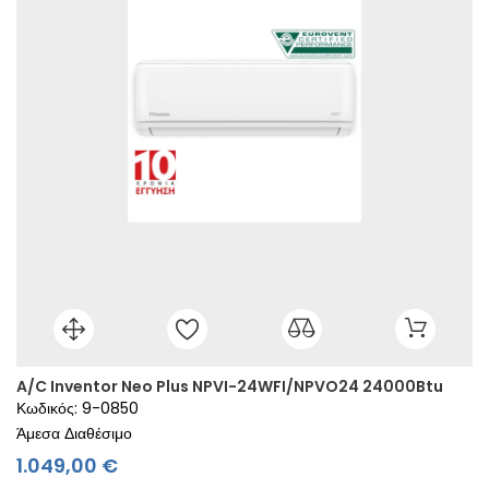
A/C Inventor Neo Plus NPVI-24WFI/NPVO24 24000Btu
Κωδικός: 9-0850
Άμεσα Διαθέσιμο
Τιμή
1.049,00 €