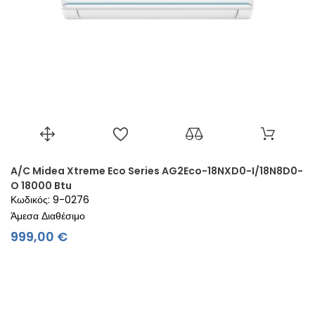
A/C Midea Xtreme Eco Series AG2Eco-18NXD0-I/18N8D0-
O 18000 Btu
Κωδικός: 9-0276
Άμεσα Διαθέσιμο
Τιμή
999,00 €