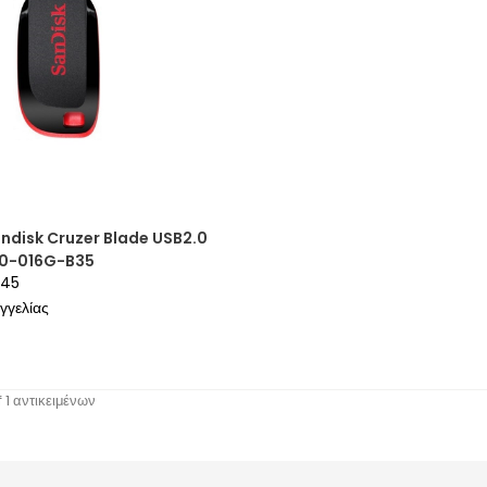
andisk Cruzer Blade USB2.0
0-016G-B35
545
γγελίας
ή
 1 αντικειμένων