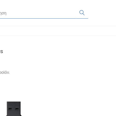
ks
ροϊόν.