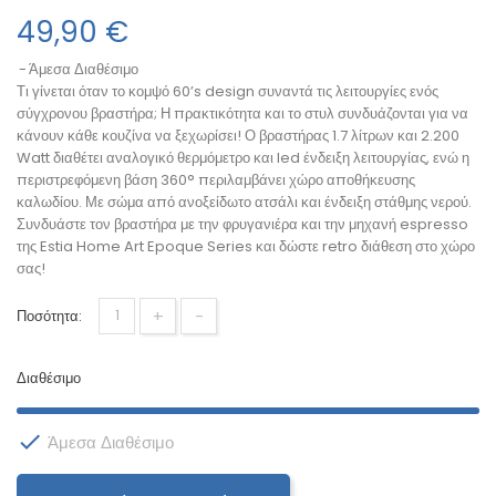
49,90 €
Άμεσα Διαθέσιμο
Τι γίνεται όταν το κομψό 60’s design συναντά τις λειτουργίες ενός
σύγχρονου βραστήρα; Η πρακτικότητα και το στυλ συνδυάζονται για να
κάνουν κάθε κουζίνα να ξεχωρίσει! Ο βραστήρας 1.7 λίτρων και 2.200
Watt διαθέτει αναλογικό θερμόμετρο και led ένδειξη λειτουργίας, ενώ η
περιστρεφόμενη βάση 360° περιλαμβάνει χώρο αποθήκευσης
καλωδίου. Με σώμα από ανοξείδωτο ατσάλι και ένδειξη στάθμης νερού.
Συνδυάστε τον βραστήρα με την φρυγανιέρα και την μηχανή espresso
της Estia Home Art Epoque Series και δώστε retro διάθεση στο χώρο
σας!
+
-
Ποσότητα:
Διαθέσιμο

Άμεσα Διαθέσιμο