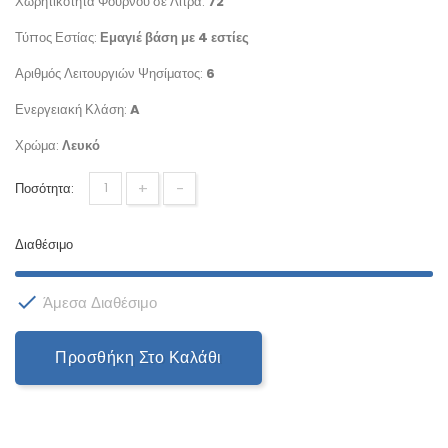
Χωρητικότητα Φούρνου σε Λίτρα:
72
Τύπος Εστίας:
Εμαγιέ
βάση με 4 εστίες
Αριθμός Λειτουργιών Ψησίματος:
6
Ενεργειακή Κλάση:
A
Χρώμα:
Λευκό
+
-
Ποσότητα:
Διαθέσιμο

Άμεσα Διαθέσιμο
Προσθήκη Στο Καλάθι