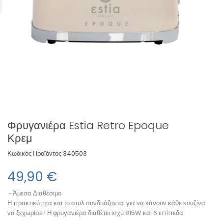
Ηχεία All In One
Απορροφητήρες
Κρεατομηχανές
Car
Tablets
Υγραντήρες
Αξεσουάρ H/Y
Καταψύκτες Όρθιοι
Ψυγεία
Αποχυμωτές
Ηλεκτρικές Εστίες
Εργαλεία Κουζίνας
Πικάπ
Φούρνοι Μικροκυμάτων
Κουζινομηχανές
Barbeque
Εκτυπωτές
Στυπτήρια
Φουρνάκια Robot
MP3-MP4
Αξεσουάρ Οικιακών Συσκευών
Φουρνάκια
Βραστήρες
Πολυμίξερ
RadioCD
Πλυντήρια-Στεγνωτήρια
Ραδιόφωνα
Φρυγανιέρα Estia Retro Epoque
Κρεμ
Κωδικός Προϊόντος
340503
49,90 €
Άμεσα Διαθέσιμο
Η πρακτικότητα και το στυλ συνδυάζονται για να κάνουν κάθε κουζίνα
να ξεχωρίσει! Η φρυγανιέρα διαθέτει ισχύ 815W και 6 επίπεδα