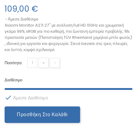
109,00 €
Άμεσα Διαθέσιμο
Xiaomi Monitor A27i 27'' με ανάλυση Full HD 100Hz και χρωματική
γκάμα 99% sRGB για πιο καθαρή, πιο ζωντανή εμπειρία προβολής. Με
προστασία ματιών (Πιστοποίηση TÜV Rheinland χαμηλού μπλε φωτός)
, ιδανική για εργασία και ψυχαγωγία. Στενά bezels στις τρεις πλευρές
και λεπτό, κομψό σχεδιασμό.
+
-
Ποσότητα:
Διαθέσιμο

Άμεσα Διαθέσιμο
Προσθήκη Στο Καλάθι