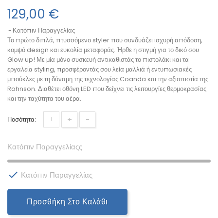
129,00 €
Κατόπιν Παραγγελίας
Το πρώτο διπλά, πτυσσόμενο styler που συνδυάζει ισχυρή απόδοση,
κομψό design και ευκολία μεταφοράς. Ήρθε η στιγμή για το δικό σου
Glow up! Με μία μόνο συσκευή αντικαθιστάς το πιστολάκι και τα
εργαλεία styling, προσφέροντάς σου λεία μαλλιά ή εντυπωσιακές
μπούκλες με τη δύναμη της τεχνολογίας Coanda και την αξιοπιστία της
Rohnson. Διαθέτει οθόνη LED που δείχνει τις λειτουργίες θερμοκρασίας
και την ταχύτητα του αέρα.
+
-
Ποσότητα:
Κατόπιν Παραγγελίαςς

Κατόπιν Παραγγελίας
Προσθήκη Στο Καλάθι