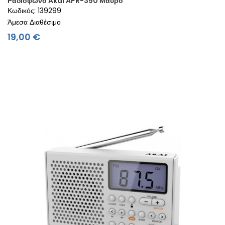
Ραδιόφωνο Akai APR-350 Μαύρο
Κωδικός: 139299
Άμεσα Διαθέσιμο
Τιμή
19,00 €