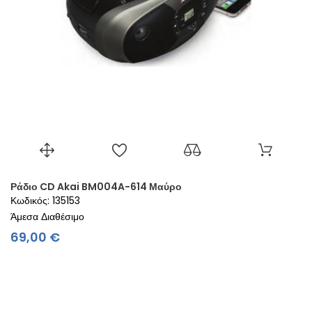
Ράδιο CD Akai BM004A-614 Μαύρο
Κωδικός: 135153
Άμεσα Διαθέσιμο
Τιμή
69,00 €